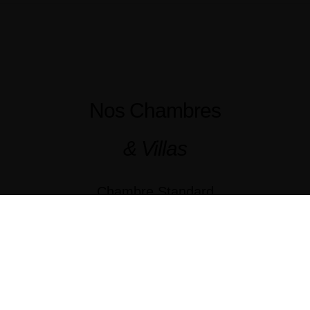
Nos Chambres
& Villas
Chambre Standard
Bungalow
Chambre Confort
Chambre Zen