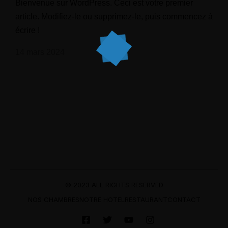
Bienvenue sur WordPress. Ceci est votre premier
article. Modifiez-le ou supprimez-le, puis commencez à
écrire !
14 mars 2024
© 2023 ALL RIGHTS RESERVED
NOS CHAMBRES
NOTRE HOTEL
RESTAURANT
CONTACT